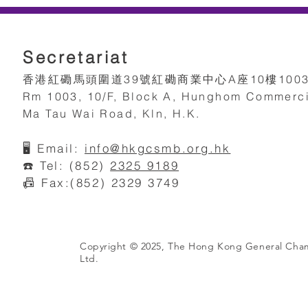
Secretariat
香港紅磡馬頭圍道39號紅磡商業中心A座10樓100
Rm 1003, 10/F, Block A, Hunghom Commerci
Ma Tau Wai Road, Kln, H.K.
🖥️
Email:
info@hkgcsmb.org.h
k
☎️ Tel: (852)
2325 9189
📠 Fax:(852) 2329 3749
Copyright © 2025, The Hong Kong General Cha
Ltd.