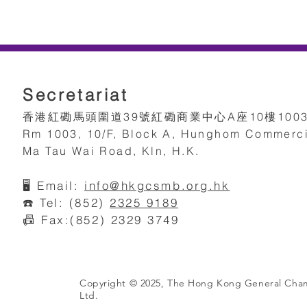
Secretariat
香港紅磡馬頭圍道39號紅磡商業中心A座10樓100
Rm 1003, 10/F, Block A, Hunghom Commerci
Ma Tau Wai Road, Kln, H.K.
🖥️
Email:
info@hkgcsmb.org.h
k
☎️ Tel: (852)
2325 9189
📠 Fax:(852) 2329 3749
Copyright © 2025, The Hong Kong General Cha
Ltd.