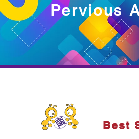
Pervious 
Best 