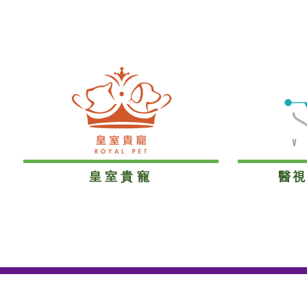
​皇室貴寵
醫視