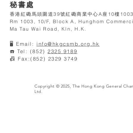
秘書處
香港紅磡馬頭圍道39號紅磡商業中心A座10樓100
Rm 1003, 10/F, Block A, Hunghom Commerci
Ma Tau Wai Road, Kln, H.K.
🖥️
Email:
info@hkgcsmb.org.h
k
☎️ Tel: (852)
2325 9189
📠 Fax:(852) 2329 3749
Copyright © 2025, The Hong Kong General Cha
Ltd.