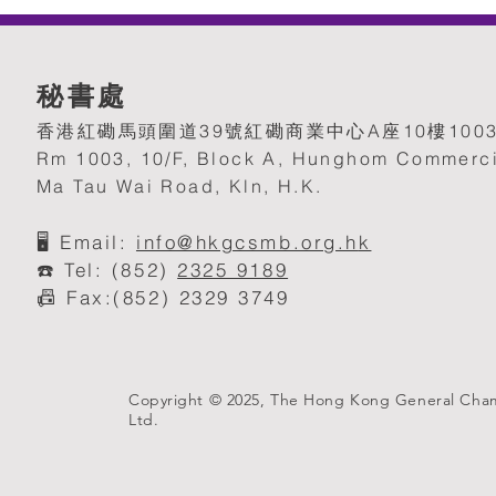
秘書處
香港紅磡馬頭圍道39號紅磡商業中心A座10樓100
Rm 1003, 10/F, Block A, Hunghom Commerci
Ma Tau Wai Road, Kln, H.K.
🖥️
Email:
info@hkgcsmb.org.h
k
☎️ Tel: (852)
2325 9189
📠 Fax:(852) 2329 3749
Copyright © 2025, The Hong Kong General Cha
Ltd.