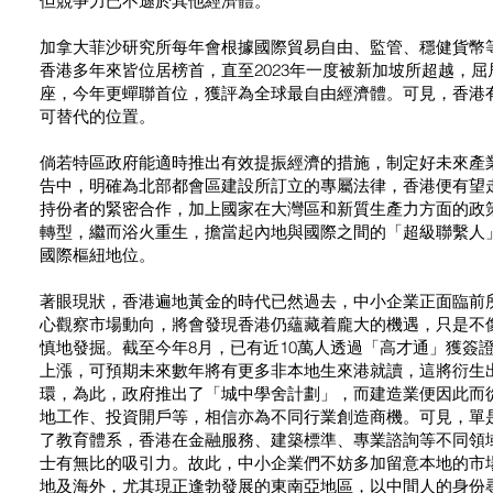
但競爭力已不遜於其他經濟體。
加拿大菲沙研究所每年會根據國際貿易自由、監管、穩健貨幣
香港多年來皆位居榜首，直至2023年一度被新加坡所超越，屈
座，今年更蟬聯首位，獲評為全球最自由經濟體。可見，香港
可替代的位置。
倘若特區政府能適時推出有效提振經濟的措施，制定好未來產
告中，明確為北部都會區建設所訂立的專屬法律，香港便有望
持份者的緊密合作，加上國家在大灣區和新質生產力方面的政
轉型，繼而浴火重生，擔當起內地與國際之間的「超級聯繫人
國際樞紐地位。
著眼現狀，香港遍地黃金的時代已然過去，中小企業正面臨前
心觀察市場動向，將會發現香港仍蘊藏着龐大的機遇，只是不
慎地發掘。截至今年8月，已有近10萬人透過「高才通」獲簽
上漲，可預期未來數年將有更多非本地生來港就讀，這將衍生
環，為此，政府推出了「城中學舍計劃」，而建造業便因此而
地工作、投資開戶等，相信亦為不同行業創造商機。可見，單
了教育體系，香港在金融服務、建築標準、專業諮詢等不同領
士有無比的吸引力。故此，中小企業們不妨多加留意本地的市
地及海外，尤其現正逢勃發展的東南亞地區，以中間人的身份