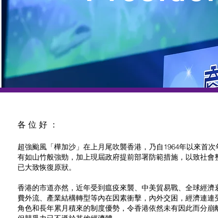
各位好：
超強颱風「樺加沙」在上月尾吹襲香港，乃自1964年以來首
有如山竹般強勁，加上現屆政府提前部署防範措施，以致社會
已大致恢復原狀。
香港的市道亦然，近年受到瘟疫來襲、中美貿易戰、全球經濟
費外流、產業結構轉型等內在因素衝擊，內外交困，經濟連連
角色和長年累月積來的制度優勢，令香港依然未有因此而分崩