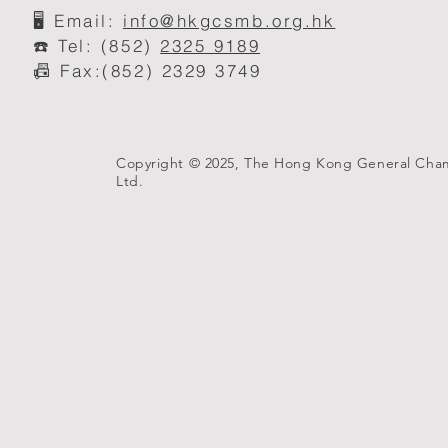
🖥️
Email:
info@hkgcsmb.org.h
k
☎️ Tel: (852)
2325 9189
📠 Fax:(852) 2329 3749
Copyright © 2025, The Hong Kong General Cha
Ltd.