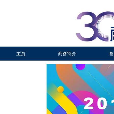
主頁
商會簡介
會
2