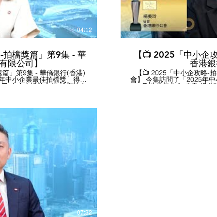
年創意創業獎 #ESG領先企業獎 
#SME #SM
04:12
-拍檔獎篇」第9集 - 華
【📺 2025「中小企
)有限公司】
香港銀
獎篇」第9集 - 華僑銀行(香港)
【📺 2025「中小企攻略-
5年中小企業最佳拍檔獎」得主
會】 今集訪問了「2025年
有限公司 中小企業務主管 姚宛汶女
--- 香港銀行公會 秘書 
。 感謝「華僑銀行(香港)有
訪問。 感謝「香港銀行公會」代
撮要： - 香港銀行公會積
無需提交文件和，最快1個工
參與商業數據通（CDI
額結存服務費。 - 華僑銀行
（IADS），以簡化貸款申請
台，全天候提供服務，貸款額
和推出多項解決中小企需要
成審批。 - 華僑銀行起源於新
計劃」及「百分百擔保特惠
優勢，並有專業的本地團隊，
濟動盪下的現金流壓力。 - 香港銀行公會與金管局成立「中
支援中小企業拓展東南亞市
小企融資專責小組」，18
 Entrepreneur」的計劃，在
推動支持中小企的工作，設
的融資，以支持企業家創新及創
融資困難的個案，並商議合適的行業做
多，可瀏覽公司網站 https://www.hk
播放影片
企業總商會 #香港銀行公會 
佳中小企獎 #最佳中小企業獎 #
企獎 #最佳中小企業獎 #中
企青年創意創業獎 #ESG領
年創意創業獎 #ESG領先企業獎 
 #SME #SMEaward2025
#SMEa
07:32