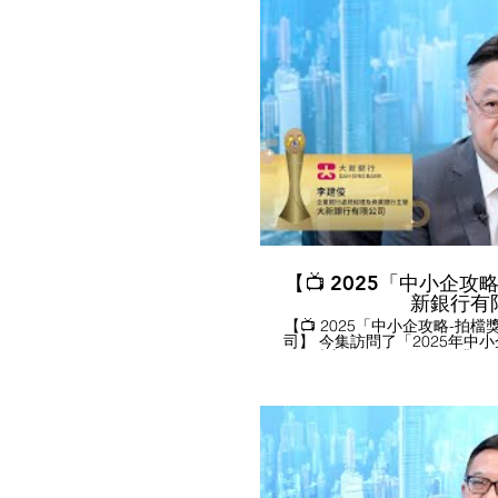
品本地化與國際化技術支援、
小企出海覓商機。 - 生產力局
已有超過1,200間企業成為會
評估」，了解公司的ESG表現
務。 - 生產力局的「中小企
劃，為中小企提供「一對一」
計劃及免費「睇FORM」服務，
局的「知創企業家網絡」會定
團，如「大灣區市場透視系列」
中小企了解出海需求和策略，開拓
興趣了解更多，可瀏覽公司網站 https:
港中小型企業總商會 #生產力局 
中小企獎 #最佳中小企業獎 #
企青年創意創業獎 #ESG領先企業
#SME #S
【📺 2025「中小企攻略
新銀行有
【📺 2025「中小企攻略-拍檔
司】 今集訪問了「2025年中
----- 大新銀行有限公司 企
健俊先生，由本會蕭國煒理事主
限公司」代表接受本會訪問。 訪問內容撮要： - 大新銀行擁
有「三地四平台」優勢 (香港
63個業務網點，為每位中小企
跟進客戶開戶以至制定理財及融
捷的跨境服務予中小企業，包
融資方案等，支持中小企拓展大
大新銀行為中小企提供多元的
策，推出中小企融資擔保計劃 (