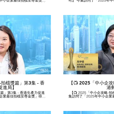
年中小企業最佳拍檔至尊金獎」
司】 今集訪問了「2025
)有限公司 董事及創辦人 陳國民博
代表 ----- 恒生銀行有限
持訪問。 感謝「德國寶(香港)
黃宏活先生，由本會蕭國煒
寶在
有限公司 」代表接受本會訪問。 訪問內容撮要： - 
產品有穩定供應，保持最佳品
推出「恒生交易全月通」，
企提供物超所值的產品。 -
滙款、本地跨行轉賬、特惠
效益和一級用水效益標準的產
節省營運成本。 - 恒生銀
電開支，減輕營運負擔。 -
數碼化貸款服務，今年新增
善用大數據分析、人工智能、
一次過提款，或待有需要再提
業以最有效的方式接觸目標客
大灣區設有多個據點，亦在
專員，多方面支援中小企部署
商會 #
恒生銀行支持創新產業，提供
#最佳中小企獎 #最佳中小企業
指定資助計劃的創新科技公
播放影片
中小企青年創意創業獎 #ESG
表。 如有興趣了解更多，可瀏覽公司網站
npool #SME #SMEaward
https://www.hangseng.com #香港中小型企業總商會 #恒
銀行 #中小企發展 #中小企
#中小企業最佳拍檔獎 #鵬程
先企業獎 #HKGCSMB #han
08:50
-拍檔獎篇」第3集 - 香
【📺 2025「中小企
促進局】
港
獎篇」第3集 - 香港生產力促進
【📺 2025「中小企攻略-
小企業最佳拍檔至尊金獎」得主
集訪問了「2025年中小企業最
局 首席市場總監兼新世代企業及技
港郵政 高級總監(業務發展
由本會蕭國煒理事主持訪問。
主持訪問。 感謝「香港郵政」代
會訪問。 訪問內容撮
撮要： - 香港郵政的「易寄
Cradle – 出海服務中心」，
港的郵遞服務，現已擴展至
，涵蓋國際技術標準對接、產
局、「智郵站」和540間7–E