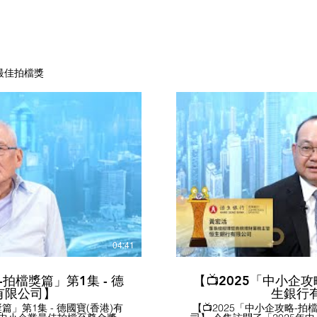
業最佳拍檔獎
播放影片
04:41
-拍檔獎篇」第1集 - 德
【📺2025「中小企攻
)有限公司】
生銀行
篇」第1集 - 德國寶(香港)有
【📺2025「中小企攻略-拍