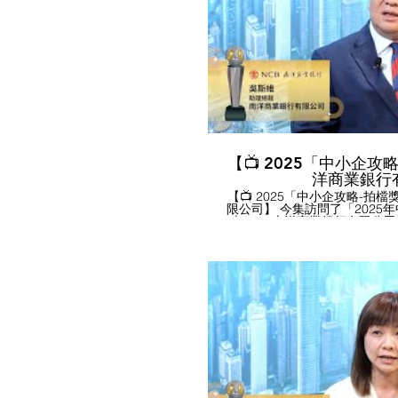
力，支持中小企業擴張業務。 如有興趣了解更多，可瀏覽公
司網站 https://www.dahsing.com #香港中小型企業總
大新銀行 #中小企發展 #中小企
業獎 #中小企業最佳拍檔獎 
#ESG領先企業獎 #HKGCSMB
#SMEawa
【📺 2025「中小企攻略
洋商業銀行
【📺 2025「中小企攻略-拍檔
限公司】 今集訪問了「2025
表 ----- 南洋商業銀行有限
會蕭國煒理事主持訪問。 感謝
表接受本會訪問。 訪問內容撮要： - 南洋商業銀行的「南商
小企錢」為未能提供抵押品的
務前景和營運良好，則可享高達
款期長達5年。 - 南洋商業銀
保內貸及鎖匯等方式，減低融
的需要。 - 南洋商業銀行為
支援各式各樣電子支付方式，如WeChat
Pay等，推動金融科技應用。 如有興趣了解更多，可瀏覽公
司網站 https://www.ncb.com.hk #香港中小型企業總商
南洋商業銀行 #中小企發展 #中
小企業獎 #中小企業最佳拍檔
獎 #ESG領先企業獎 #HKGCSMB