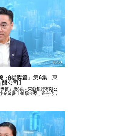
+)」服務，合共覆蓋全球 72 個目的
新興市場目的地，如文萊、緬甸、
件予境外客戶。 - 香港郵政的
)，為中小企電商提供實體退貨和集
的情況，亦減低中小企的營運成
會 #香
播放影片
企 #最佳中小企獎 #最佳中小企業
鵬程中小企青年創意創業獎 #ESG
KPost #SME #SMEaward
05:53
略-拍檔獎篇」第6集 - 東
有限公司】
檔獎篇」第6集 - 東亞銀行有限公
年中小企業最佳拍檔金獎」得主代表
商務理財部主管 關永興先生，由本會
謝「東亞銀行有限公司」代表接受
時毋須提供抵押品和財務報表，
額更可達港幣一百萬。 - 東亞
– 節能貸」，因應政府提出的
為中小企提供最高港幣200萬的貸
實現綠色轉型。 - 東亞銀行在
業服務中心，在前海也有東亞銀
全方位創新且無縫的跨境金融服