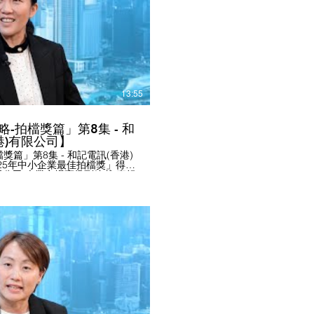
，可瀏覽
中小型企業總商會
播放影片
中小企 #最佳中小企獎 #最佳中小
獎 #鵬程中小企青年創意創業獎
 #BEA #SME #SMEaward
13:55
攻略-拍檔獎篇」第8集 - 和
港)有限公司】
檔獎篇」第8集 - 和記電訊(香港)
025年中小企業最佳拍檔獎」得主
)有限公司 企業市場高級副總裁 麥紀
會長主持訪問。 感謝「和記電訊
內容撮要： - 和
mpower」，利用其5G網絡，為中小
如近期推出的「AI通行證」和
中小企業數碼轉型。 - 和記電訊
應用方案展覽館，展出先進的5G方
界合作夥伴搭建商務配對平台，
在買家。 - 和記電訊為中小企
過月費計劃形式，便能令企業以
案和技術支援服務，紓緩其資金
更多，可瀏
播放影片
om.hk/3business/ #香港中
#中小企發展 #中小企 #最佳中小
小企業最佳拍檔獎 #鵬程中小企青