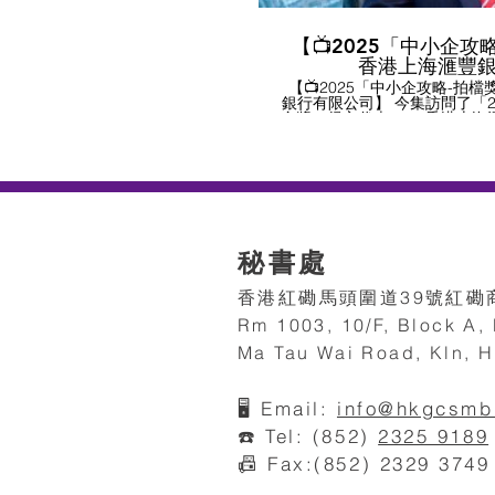
【📺2025「中小企攻略
香港上海滙豐
【📺2025「中小企攻略-拍檔
銀行有限公司】 今集訪問了「2
金獎」得主代表 ----- 香港
務總監及數碼數據化貸款總監 
事主持訪問。 感謝「香港上海
本會訪問。 訪問內容撮要： - 滙豐香港是首批透過CDI與香
港商業信貸資料庫連接的銀行
互聯」先導計劃的銀行，中小企
業信貸記錄，以及取得其他銀
流程。 - 滙豐香港新推出的
電子身份驗證(eID&V)、電子
秘書處
數碼技術，簡化信貸申請及審
和具透明度。 - 滙豐香港針
與不同第三方數據提供者合作 (
香港紅磡馬頭圍道39號紅磡商
包、菜鳥等)，推出以數據驅動
化貸款申請流程，加快審批。 ***此訪問片段攝於2025年***
Rm 1003, 10/F, Block A
如有興趣了解更多
https://www.business.hsbc.com.hk #香
Ma Tau Wai Road, Kln, H
會 #滙豐銀行 #中小企發展 #
小企業獎 #中小企業最佳拍檔
獎 #ESG領先企業獎 #HKG
🖥️
Email:
info@hkgcsmb
#SMEawa
☎️ Tel: (852)
2325 9189
📠 Fax:(852) 2329 3749