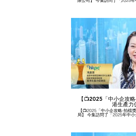
限公司】 今集訪問了「2025
得主代表 ----- 德國寶(香港
士, MH，由本會蕭國煒理事主
有限公司 」代表接受本會訪問。 訪問內容撮要： - 德國
順德自設大型生產基地，確保
質，同時兼顧成本控制，為中小
德國寶推出多款超越一級能源
品，高效節能，助中小企節省水
德國寶支援中小企數碼轉型，
自動化營銷等嶄新技術，助企
群，開拓更多營銷機遇。 如有興趣了解更多，可瀏覽公司網
站 https://www.germanpool.com #香港中小型企業總
德國寶 #中小企發展 #中小企 
獎 #中小企業最佳拍檔獎 #鵬程
領先企業獎 #HKGCSMB #germa
【📺2025「中小企攻略
港生產力
【📺2025「中小企攻略-拍檔
局】 今集訪問了「2025年中
代表 ----- 香港生產力促進
能發展部總經理 馮嘉寶女士，
感謝「香港生產力促進局」代表接受本
要： - 生產力局新成立的「The 
為中小企提供一站式專業支援