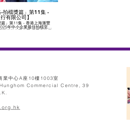
-拍檔獎篇」第11集 -
銀行有限公司】
獎篇」第11集 - 香港上海滙豐
025年中小企業最佳拍檔至尊
上海滙豐銀行有限公司 電子商務業
朱英豪先生，由本會蕭國煒理
滙豐銀行有限公司」代表接受
，亦為首間參與金管局「戶口
客戶可直接透過CDI取得企
行的戶口資料，簡化貸款審批
數碼化貸款平台，結合自動化、
授權、數據分析和 API 整合等
批流程，令中小企融資更便捷
對電子商貿客戶及小型零售商，
八達通、HKTVmall、豆沙
業中心A座10樓1003室
的貸款方案，利用商業數據簡
, Hunghom Commercial Centre, 39
，可瀏覽公司網站
港中小型企業總商
.K.
中小企 #最佳中小企獎 #最佳中
獎 #鵬程中小企青年創意創業
CSMB #hsbc #SME
.org.h
k
rd2025