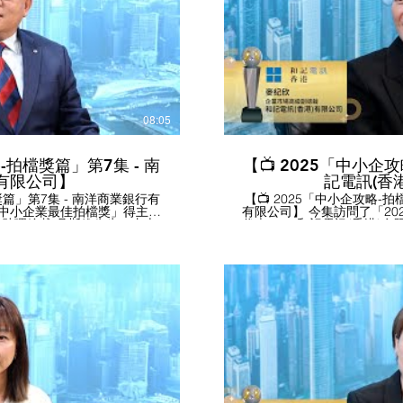
務，助企業在大灣區發掘商機。 如有興趣了解更多
商會 #
公司網站 https://www.hkbea.com #香港
播放影片
 #最佳中小企獎 #最佳中小企
#東亞銀行 #中小企發展 #
#鵬程中小企青年創意創業獎
企業獎 #中小企業最佳拍檔
 #DahSingBank #SME
#ESG領先企業獎 #HKGCSMB
rd2025
08:05
-拍檔獎篇」第7集 - 南
【📺 2025「中小企
有限公司】
記電訊(香
獎篇」第7集 - 南洋商業銀行有
【📺 2025「中小企攻略-拍
年中小企業最佳拍檔獎」得主代
有限公司】 今集訪問了「2
公司 助理總裁 吳斯維先生，由本
代表 ----- 和記電訊(香港
「南洋商業銀行有限公司」代
欣小姐，由本會鄭蕾常務副
(香港)有限公司」代表接受本會訪問。 訪問
中小企業而設，若企業具有業
記電訊的「3Business E
港幣200萬的融資額度，還
企業提供一站式數碼服務，
行透過與南商(中國)聯動，以外
「CTO服務」，一條龍協助
資成本，滿足中小企跨境業務
設立了「DIGIBox」商業
中小企客戶提供商戶收單服務，
案之餘，亦為中小企業和各
 pay, Alipay, Apply
為企業尋找合適方案和發掘潛
業提供靈活的付款方式，通
會 #
較低成本使用到各種數碼方
小企 #最佳中小企獎 #最佳中
周轉壓力，並加快提升營運效率。 如有興趣了解
播放影片
獎 #鵬程中小企青年創意創業
覽公司網站 https://web.three.c
 #NCB #SME #SMEaward
小型企業總商會 #和記電訊 
企獎 #最佳中小企業獎 #中