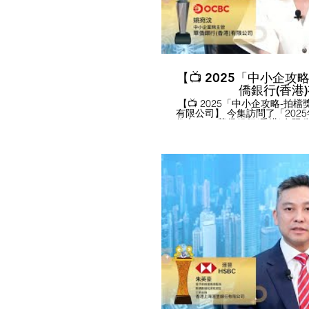
【📺 2025「中小企攻略
僑銀行(香港
【📺 2025「中小企攻略-拍檔
有限公司】 今集訪問了「202
代表 ----- 華僑銀行(香港)
士，由本會蕭國煒理事主持訪問
限公司」代表接受本會訪問。 訪問內容撮要： - 華僑銀行提
供全數碼化開戶方案，中小企業
作天便完成，且不設開戶費和低
華僑銀行設有網上貸款申請平
可達800萬港元，最快3天便完
加坡，在東南亞有龐大的網絡
且能提供較優惠的外匯匯率，
場。 - 華僑銀行將推出「Serial
2028年前會提供50億坡元
業。 如有興趣了解更多，可瀏覽公司網站
https://www.ocbc.com.hk #香港中小型企業總商會 #華僑銀
行 #中小企發展 #中小企 #最
中小企業最佳拍檔獎 #鵬程中小
先企業獎 #HKGCSMB #OCBC