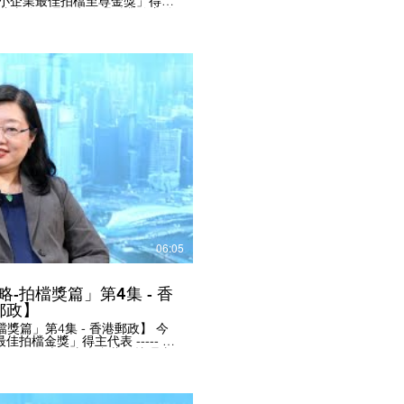
年中小企業最佳拍檔至尊金獎」得主
公司 董事總經理暨商務理財業務主管
理事主持訪問。 感謝「恒生銀行
恒生銀行
只需付一個月費，便可享用海外
外幣兌換價等收付款服務，大大
行的「中小企同『恒』貸款」全程
中小企貿易方案，可供中小企業
款，節省利息。 - 恒生銀行在
5間本地商務理財中心駐有大灣區
跨境營商，把握大灣區機遇。 -
「Mini 創科貸款」予成功申請
司，申請時無需抵押品和財務報
播放影片
生
 #最佳中小企獎 #最佳中小企業獎
中小企青年創意創業獎 #ESG領
gseng #SME #SMEaward
06:05
攻略-拍檔獎篇」第4集 - 香
郵政】
拍檔獎篇」第4集 - 香港郵政】 今
佳拍檔金獎」得主代表 ----- 香
) 周伊君女士，由本會蕭國煒理事
表接受本會訪問。 訪問內容
取EC Get」為中小企提供遍及全
超過820個領件地點，包括郵政
leven便利店。 - 香港郵政的