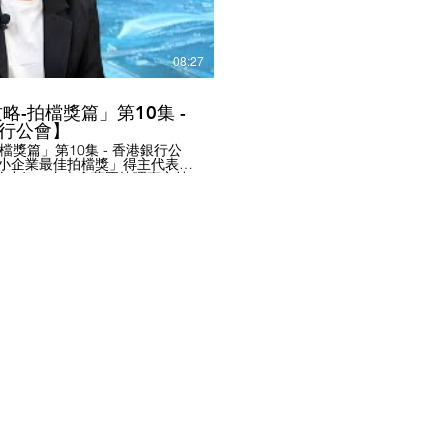
#HKGCSMB #3Business
Eaward2025
08:27
攻略-拍檔獎篇」第10集 -
行公會】
拍檔獎篇」第10集 - 香港銀行公
中小企業最佳拍檔獎」得主代表 --
楊美玲小姐，由本會蕭國煒理事主持
表接受本會訪問。 訪問內容
極投資金融科技，分別有26間銀行
）及28間參與銀行戶口互聯
流程。 - 香港銀行公會協助制定
的措施，包括「中小企融資擔保
貸款」等，以減輕中小企業在經
間會員銀行從個案及行業層面積極
立機制處理個別中小企可能遇到
法。 如有興趣了解更
ab.org.hk #香港中小型
#中小企發展 #中小企 #最佳中小
小企業最佳拍檔獎 #鵬程中小企青
#HKGCSMB #HKAB #SME
ward2025