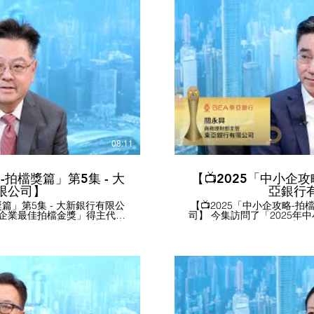
知識產權管理及保護等，助中
「易網遞+ (e-Express
的「ESG一站通」平台，至今
地，包括今年新增的15個
員，可透過免費「ESG線上自我
尼泊爾等，方便中小企寄輕
，繼而提供相應的落地支援服
「隨易寄」服務 (EC-GO
資援組」致力推廣政府資助計
運服務，解決顧客退件困難
免費諮詢，配對合適政府資助
本。 如有興趣了解更多，可瀏覽公司網站
助企業升級轉型。 - 生產力
https://www.hongkongpost.hk #香港中小型企業總商
播放影片
期舉辦不同專題研討會及考察
港郵政 #中小企發展 #中小
和「上海商聚考察團 」，助
獎 #中小企業最佳拍檔獎 #
內地及國際新機遇。 如有
領先企業獎 #HKGCSMB #H
//www.hkpc.org #香
#中小企發展 #中小企 #最佳
中小企業最佳拍檔獎 #鵬程中小
獎 #HKGCSMB #HKPC
08:11
MEaward
-拍檔獎篇」第5集 - 大
【📺2025「中小企攻
限公司】
亞銀行
獎篇」第5集 - 大新銀行有限公
【📺2025「中小企攻略-拍
小企業最佳拍檔金獎」得主代表
司】 今集訪問了「2025
業銀行處總經理及商業銀行主管 李
----- 東亞銀行有限公司 
持訪問。 感謝「大新銀行有
蕭國煒理事主持訪問。 感
本會訪問。 訪問內容撮要： - 東亞銀行今年推出「貸融易 –
、澳門、中國內地)，合共經營
無抵押貸款」，中小企申請
客戶配對專屬客戶經理，全程
大幅縮短批核時間，最高貸款
資方案。 - 大新銀行提供便
銀行今年也推出「貸融易 
括跨境匯款、現金管理、貿易
「2050年碳中和目標」，
灣區或東南亞等新興市場。 -
款，支援企業升級綠色設備，
融資方案，並積極配合政府政
廣州和深圳設有東亞環球商
SFGS)，緩減客戶資金週轉壓
行大廈，為中小企業提供